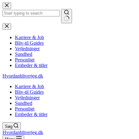
Fortsæt
til
indhold
Ingen
resultater
Karriere & Job
Bliv-til Guides
Vejledninger
Sundhed
Personligt
Embeder & titler
Hvordanbliverjeg.dk
Karriere & Job
Bliv-til Guides
Vejledninger
Sundhed
Personligt
Embeder & titler
Søg
Hvordanbliverjeg.dk