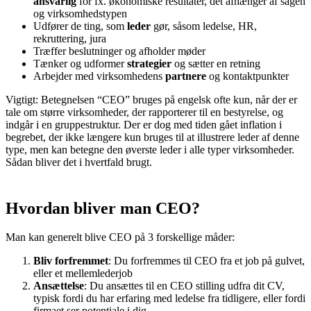
ansvarlig
for fx. økonomiske resultater, det afhænger af sagen
og virksomhedstypen
Udfører de ting, som
leder
gør, såsom ledelse, HR,
rekruttering, jura
Træffer beslutninger og afholder møder
Tænker og udformer
strategier
og sætter en retning
Arbejder med virksomhedens
partnere
og kontaktpunkter
Vigtigt: Betegnelsen “CEO” bruges på engelsk ofte kun, når der er
tale om større virksomheder, der rapporterer til en bestyrelse, og
indgår i en gruppestruktur. Der er dog med tiden gået inflation i
begrebet, der ikke længere kun bruges til at illustrere leder af denne
type, men kan betegne den øverste leder i alle typer virksomheder.
Sådan bliver det i hvertfald brugt.
Hvordan bliver man CEO?
Man kan generelt blive CEO på 3 forskellige måder:
Bliv forfremmet
: Du forfremmes til CEO fra et job på gulvet,
eller et mellemlederjob
Ansættelse
: Du ansættes til en CEO stilling udfra dit CV,
typisk fordi du har erfaring med ledelse fra tidligere, eller fordi
firmaet ser potentiale i dig.