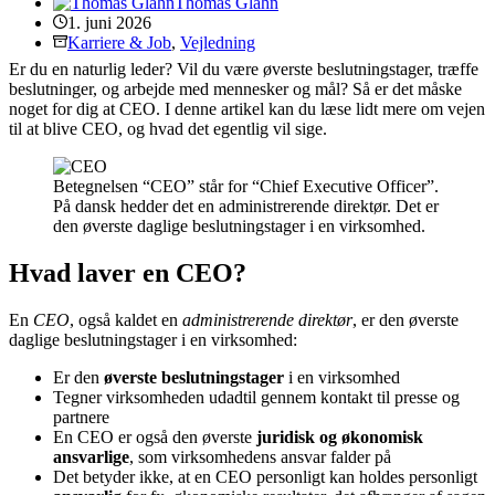
Thomas Glahn
1. juni 2026
Karriere & Job
,
Vejledning
Er du en naturlig leder? Vil du være øverste beslutningstager, træffe
beslutninger, og arbejde med mennesker og mål? Så er det måske
noget for dig at CEO. I denne artikel kan du læse lidt mere om vejen
til at blive CEO, og hvad det egentlig vil sige.
Betegnelsen “CEO” står for “Chief Executive Officer”.
På dansk hedder det en administrerende direktør. Det er
den øverste daglige beslutningstager i en virksomhed.
Hvad laver en CEO?
En
CEO
, også kaldet en
administrerende direktør
, er den øverste
daglige beslutningstager i en virksomhed:
Er den
øverste beslutningstager
i en virksomhed
Tegner virksomheden udadtil gennem kontakt til presse og
partnere
En CEO er også den øverste
juridisk og økonomisk
ansvarlige
, som virksomhedens ansvar falder på
Det betyder ikke, at en CEO personligt kan holdes personligt