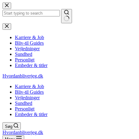
Fortsæt
til
indhold
Ingen
resultater
Karriere & Job
Bliv-til Guides
Vejledninger
Sundhed
Personligt
Embeder & titler
Hvordanbliverjeg.dk
Karriere & Job
Bliv-til Guides
Vejledninger
Sundhed
Personligt
Embeder & titler
Søg
Hvordanbliverjeg.dk