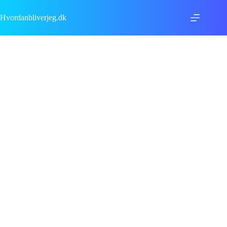
Fortsæt
til
Hvordanbliverjeg.dk
indhold