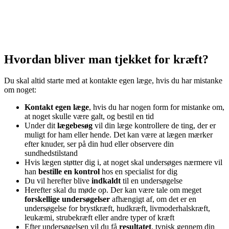
Hvordan bliver man tjekket for kræft?
Du skal altid starte med at kontakte egen læge, hvis du har mistanke
om noget:
Kontakt egen læge
, hvis du har nogen form for mistanke om,
at noget skulle være galt, og bestil en tid
Under dit
lægebesøg
vil din læge kontrollere de ting, der er
muligt for ham eller hende. Det kan være at lægen mærker
efter knuder, ser på din hud eller observere din
sundhedstilstand
Hvis lægen støtter dig i, at noget skal undersøges nærmere vil
han
bestille en kontrol
hos en specialist for dig
Du vil herefter blive
indkaldt
til en undersøgelse
Herefter skal du møde op. Der kan være tale om meget
forskellige undersøgelser
afhængigt af, om det er en
undersøgelse for brystkræft, hudkræft, livmoderhalskræft,
leukæmi, strubekræft eller andre typer of kræft
Efter undersøgelsen vil du få
resultatet
, typisk gennem din