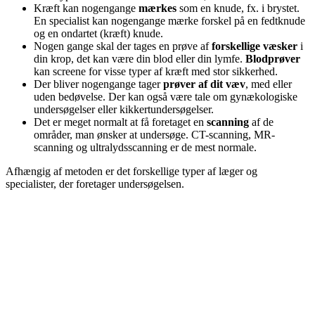
Kræft kan nogengange
mærkes
som en knude, fx. i brystet.
En specialist kan nogengange mærke forskel på en fedtknude
og en ondartet (kræft) knude.
Nogen gange skal der tages en prøve af
forskellige væsker
i
din krop, det kan være din blod eller din lymfe.
Blodprøver
kan screene for visse typer af kræft med stor sikkerhed.
Der bliver nogengange tager
prøver af dit væv
, med eller
uden bedøvelse. Der kan også være tale om gynækologiske
undersøgelser eller kikkertundersøgelser.
Det er meget normalt at få foretaget en
scanning
af de
områder, man ønsker at undersøge. CT-scanning, MR-
scanning og ultralydsscanning er de mest normale.
Afhængig af metoden er det forskellige typer af læger og
specialister, der foretager undersøgelsen.