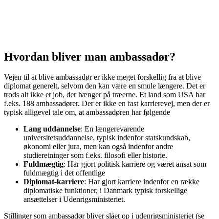
Hvordan bliver man ambassadør?
Vejen til at blive ambassadør er ikke meget forskellig fra at blive
diplomat generelt, selvom den kan være en smule længere. Det er
trods alt ikke et job, der hænger på træerne. Et land som USA har
f.eks. 188 ambassadører. Der er ikke en fast karrierevej, men der er
typisk alligevel tale om, at ambassadøren har følgende
Lang uddannelse
: En længerevarende
universitetsuddannelse, typisk indenfor statskundskab,
økonomi eller jura, men kan også indenfor andre
studieretninger som f.eks. filosofi eller historie.
Fuldmægtig
: Har gjort politisk karriere og været ansat som
fuldmægtig i det offentlige
Diplomat-karriere
: Har gjort karriere indenfor en række
diplomatiske funktioner, i Danmark typisk forskellige
ansættelser i Udenrigsministeriet.
Stillinger som ambassadør bliver slået op i udenrigsministeriet (se