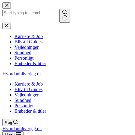
Fortsæt
til
indhold
Ingen
resultater
Karriere & Job
Bliv-til Guides
Vejledninger
Sundhed
Personligt
Embeder & titler
Hvordanbliverjeg.dk
Karriere & Job
Bliv-til Guides
Vejledninger
Sundhed
Personligt
Embeder & titler
Søg
Hvordanbliverjeg.dk