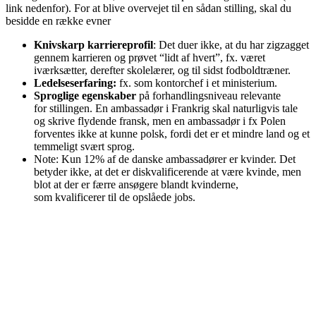
link nedenfor). For at blive overvejet til en sådan stilling, skal du
besidde en række evner
Knivskarp karriereprofil
: Det duer ikke, at du har zigzagget
gennem karrieren og prøvet “lidt af hvert”, fx. været
iværksætter, derefter skolelærer, og til sidst fodboldtræner.
Ledelseserfaring:
fx. som kontorchef i et ministerium.
Sproglige egenskaber
på forhandlingsniveau relevante
for stillingen. En ambassadør i Frankrig skal naturligvis tale
og skrive flydende fransk, men en ambassadør i fx Polen
forventes ikke at kunne polsk, fordi det er et mindre land og et
temmeligt svært sprog.
Note: Kun 12% af de danske ambassadører er kvinder. Det
betyder ikke, at det er diskvalificerende at være kvinde, men
blot at der er færre ansøgere blandt kvinderne,
som kvalificerer til de opslåede jobs.