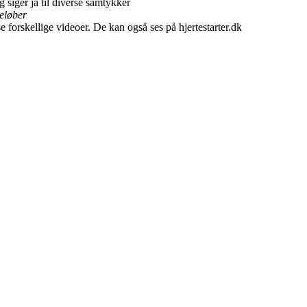
siger ja til diverse samtykker
teløber
e forskellige videoer. De kan også ses på hjertestarter.dk