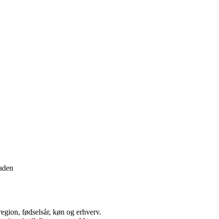
taden
gion, fødselsår, køn og erhverv.