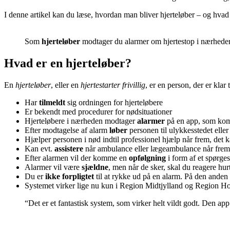
I denne artikel kan du læse, hvordan man bliver hjerteløber – og hvad
Som
hjerteløber
modtager du alarmer om hjertestop i nærheden. 
Hvad er en hjerteløber?
En
hjerteløber
, eller en
hjertestarter frivillig
, er en person, der er klar t
Har
tilmeldt
sig ordningen for hjerteløbere
Er bekendt med procedurer for nødsituationer
Hjerteløbere i nærheden modtager
alarmer
på en app, som kom
Efter modtagelse af alarm
løber
personen til ulykkesstedet eller
Hjælper personen i nød indtil professionel hjælp når frem, de
Kan evt.
assistere
når ambulance eller lægeambulance når frem
Efter alarmen vil der komme en
opfølgning
i form af et spørge
Alarmer vil være
sjældne
, men når de sker, skal du reagere hurt
Du er
ikke forpligtet
til at rykke ud på en alarm. På den anden s
Systemet virker lige nu kun i Region Midtjylland og Region H
“Det er et fantastisk system, som virker helt vildt godt. Den a