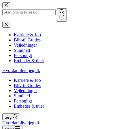
Fortsæt
til
indhold
Ingen
resultater
Karriere & Job
Bliv-til Guides
Vejledninger
Sundhed
Personligt
Embeder & titler
Hvordanbliverjeg.dk
Karriere & Job
Bliv-til Guides
Vejledninger
Sundhed
Personligt
Embeder & titler
Søg
Hvordanbliverjeg.dk