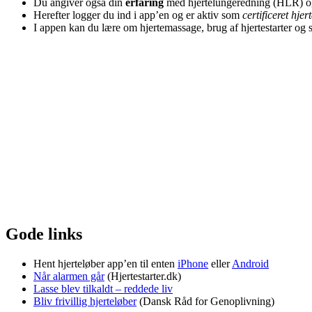
Du angiver også din
erfaring
med hjertelungeredning (HLR) og 
Herefter logger du ind i app’en og er aktiv som
certificeret hjer
I appen kan du lære om hjertemassage, brug af hjertestarter og s
Gode links
Hent hjerteløber app’en til enten
iPhone
eller
Android
Når alarmen går
(Hjertestarter.dk)
Lasse blev tilkaldt – reddede liv
Bliv frivillig hjerteløber
(Dansk Råd for Genoplivning)