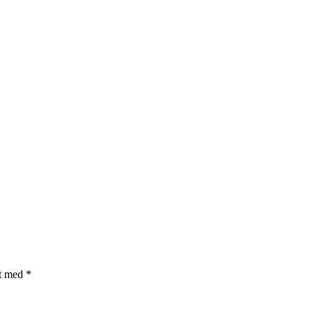
et med
*