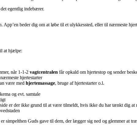
 det egentlig indebærer.
App’en beder dig om at løbe til et ulykkessted, eller til nærmeste hjert
il at hjælpe:
mer, når 1-1-2
vagtcentralen
får opkald om hjertestop og sender besked
 nærmeste hjertestarter
t kan være med
hjertemassage
, bruge af hjertestarter o.l.
skema og evt. samtale
igt
ide er der ikke grund til at være tilmeldt, hvis ikke du har tænkt dig at 
ovedstaden
pp er simpelthen Guds gave til dem, der lægger sig ned og glemmer at t