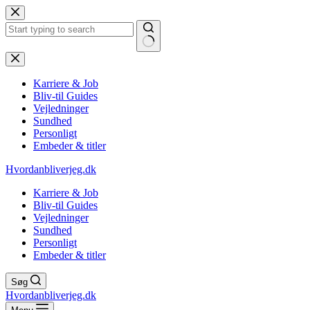
Fortsæt
til
indhold
Ingen
resultater
Karriere & Job
Bliv-til Guides
Vejledninger
Sundhed
Personligt
Embeder & titler
Hvordanbliverjeg.dk
Karriere & Job
Bliv-til Guides
Vejledninger
Sundhed
Personligt
Embeder & titler
Søg
Hvordanbliverjeg.dk