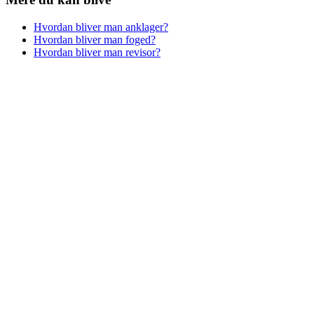
Hvordan bliver man anklager?
Hvordan bliver man foged?
Hvordan bliver man revisor?