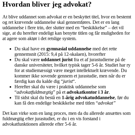
Hvordan bliver jeg advokat?
At blive uddannet som advokat er en beskyttet titel, hvor en bestemt
og ret krævende uddannelse skal gennemføres. Det er en lang
uddannelse i flere trin, der slutter med en “beskikkelse” – det vil
sige, at du herefter endeligt kan benytte titlen og får muligheden for
at agere som aktør i det retslige system.
Du skal have en
gymnasial uddannelse
med det rette
gennemsnit (2015: 9,4 på 12-skalaen), hvorefter
Du skal være
uddannet jurist
fra et af jurastudierne på de
danske universiteter, hvilket typisk tager 5-6 år. Studiet har ry
for at studiemæssigt være meget intellektuelt krævende. Du
kommer ikke sovende gennem et jurastudie, men når du er
færdig kan du kalde dig “
jurist
“.
Herefter skal du være i praktisk uddannelse som
“
advokatfuldmægtig
” på et
advokatkontor i 3 år
.
Til sidst skal du bestå en
1-årig advokatuddannelse
, før du
kan få den endelige beskikkelse med titlen “
advokat”
Det kan virke som en lang proces, men da du allerede ansættes som
fuldmægtig efter jurastudiet, er du i en vis forstand i
advokatfunktionen allerede efter 5-6 år.