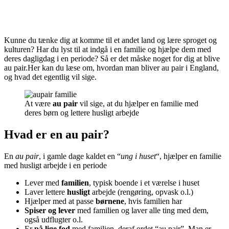
Kunne du tænke dig at komme til et andet land og lære sproget og
kulturen? Har du lyst til at indgå i en familie og hjælpe dem med
deres dagligdag i en periode? Så er det måske noget for dig at blive
au pair.Her kan du læse om, hvordan man bliver au pair i England,
og hvad det egentlig vil sige.
At være
au pair
vil sige, at du hjælper en familie med
deres børn og lettere husligt arbejde
Hvad er en au pair?
En
au pair
, i gamle dage kaldet en “
ung i huset
“, hjælper en familie
med husligt arbejde i en periode
Lever med
familien
, typisk boende i et værelse i huset
Laver lettere
husligt
arbejde (rengøring, opvask o.l.)
Hjælper med at passe
børnene
, hvis familien har
Spiser og lever
med familien og laver alle ting med dem,
også udflugter o.l.
Er
på lige fod
med familien, deraf ordet “au pair”. Man er