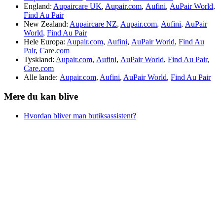
England:
Aupaircare UK
,
Aupair.com
,
Aufini
,
AuPair World
,
Find Au Pair
New Zealand:
Aupaircare NZ
,
Aupair.com
,
Aufini
,
AuPair
World
,
Find Au Pair
Hele Europa:
Aupair.com
,
Aufini
,
AuPair World
,
Find Au
Pair
,
Care.com
Tyskland:
Aupair.com
,
Aufini
,
AuPair World
,
Find Au Pair
,
Care.com
Alle lande:
Aupair.com
,
Aufini
,
AuPair World
,
Find Au Pair
Mere du kan blive
Hvordan bliver man butiksassistent?