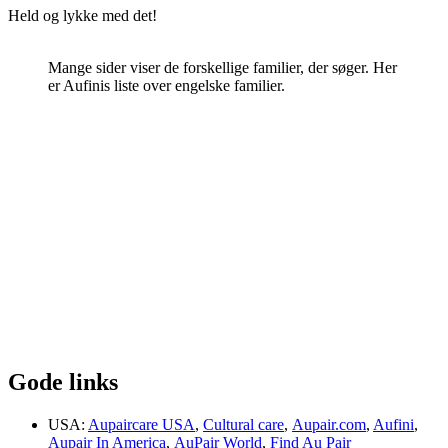
Held og lykke med det!
Mange sider viser de forskellige familier, der søger. Her
er Aufinis liste over engelske familier.
Gode links
USA:
Aupaircare USA
,
Cultural care
,
Aupair.com
,
Aufini
,
Aupair In America
,
AuPair World
,
Find Au Pair