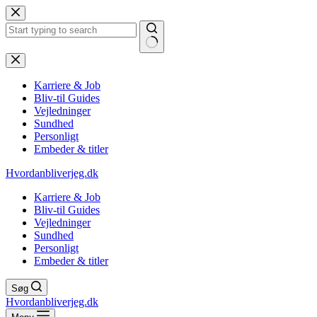
Fortsæt
til
indhold
Ingen
resultater
Karriere & Job
Bliv-til Guides
Vejledninger
Sundhed
Personligt
Embeder & titler
Hvordanbliverjeg.dk
Karriere & Job
Bliv-til Guides
Vejledninger
Sundhed
Personligt
Embeder & titler
Søg
Hvordanbliverjeg.dk