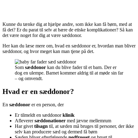
Kunne du tænke dig at hjælpe andre, som ikke kan få børn, med at
få det? Er du parat til selv at bære de etiske komplikationer? Så kan
det være noget for dig at være sæddonor.
Her kan du læse mere om, hvad en sæddonor er, hvordan man bliver
sæddonor, og hvor meget kan man tjene på det.
Som
sæddonor
kan du blive fader til et barn. Der er
dog en ulempe. Barnet kommer aldrig til at møde sin far
– og omvendt.
Hvad er en sæddonor?
En
sæddonor
er en person, der
Er tilmeldt en sæddonor
klinik
Afleverer
sæddonationer
med jævne mellemrum
Har givet
tilsagn
til, at sæden må bruges til personer, der ikke
selv kan producere sæd og dermed få børn
Sæden bliver efterfølgende
nedfrosset
og brugt til