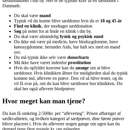
sæddonationer i din by. Her er de typiske krav til en sæddonor i
Danmark:
Du skal være
mand
Typisk vil du kunne blive sæddonor hvis du er
18 og 45 år
Find en klinik
, der modtager sæddonation
Søg
på nettet for at finde en klinik i din by.
Du skal være almindelig
fysisk og psykisk sund
Du ikke må være på medicin, have blodsygdomme, have
kønssygdomme, herunder Aids, har haft sex med en mand
osv.
Du må typisk ikke selv være
donorbarn
Må ikke have været indenfor
prostitution
Hvis du opfylder kravene kan du
ansøge
om at blive
sæddonor. Hvis klinikken åbner for muligheden skal du typisk
komme ind, aflevere en prøve. Den vil så blive testet, og du
vil få svar på, om du kan blive sæddonor hos klinikken. Du
skal her også aflevere blodprøver.
Hvor meget kan man tjene?
Du kan få omkring 2-500kr. per “aflevering”. Prisen afhænger af
sædkvaliteten, og hvilken kategori af sædprøver, dine første prøver
bliver placeret i. Hvis du afleverer nogen gange om ugen kan du
dermed tjene flere tusinde kr. om måneden.