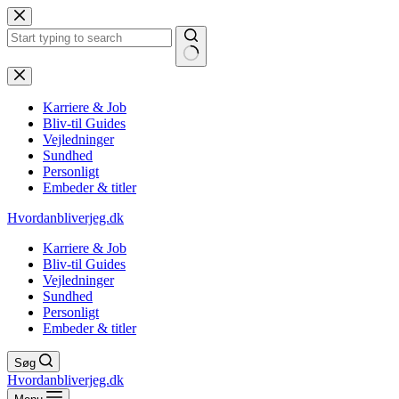
Fortsæt
til
indhold
Ingen
resultater
Karriere & Job
Bliv-til Guides
Vejledninger
Sundhed
Personligt
Embeder & titler
Hvordanbliverjeg.dk
Karriere & Job
Bliv-til Guides
Vejledninger
Sundhed
Personligt
Embeder & titler
Søg
Hvordanbliverjeg.dk