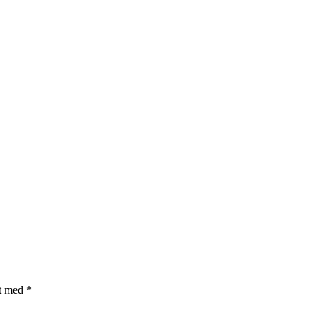
et med
*