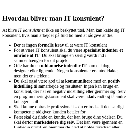
Hvordan bliver man IT konsulent?
At blive
IT konsulent
er ikke en beskyttet titel. Man kan kalde sig IT
konsulent, hvis man arbejder på fuld tid med at rådgive andre.
Der er
ingen formelle krav
til at være IT konsulent
For at være IT konsulent skal du være
specialist indenfor et
område af IT
. Du skal bringe en særlig værdi ind i
sammenhængen for dit projekt
Ofte har du en
uddannelse indenfor IT
som datalog,
designer eller lignende. Nogen konsulenter er autodidakte,
men det er sjældent.
Du skal også være god til at
kommunikere
med en
positiv
indstilling
til samarbejde og resultater. Ingen kan bruge en
konsulent, der har en negativ indstilling eller gemmer sig. Selv
en programmeringskonsulent skal være udadvendt og få andre
kolleger i spil
Skal kunne optræde professionelt – du er trods alt den særligt
kompetente rådgiver, kunden betaler for
Først skal du finde en kunde, der kan bruge dine ydelser. Du
skal derfor
markedsføre dig selv
. Det kan være igennem en
Linkedin profil, en hjemmeside, ved at holde foredrag eller