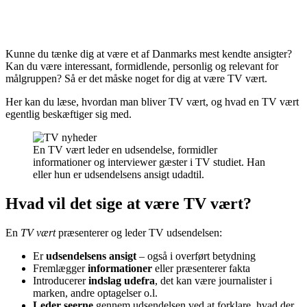
Kunne du tænke dig at være et af Danmarks mest kendte ansigter?
Kan du være interessant, formidlende, personlig og relevant for
målgruppen? Så er det måske noget for dig at være TV vært.
Her kan du læse, hvordan man bliver TV vært, og hvad en TV vært
egentlig beskæftiger sig med.
En TV vært leder en udsendelse, formidler
informationer og interviewer gæster i TV studiet. Han
eller hun er udsendelsens ansigt udadtil.
Hvad vil det sige at være TV vært?
En
TV vært
præsenterer og leder TV udsendelsen:
Er
udsendelsens ansigt
– også i overført betydning
Fremlægger
informationer
eller præsenterer fakta
Introducerer
indslag udefra
, det kan være journalister i
marken, andre optagelser o.l.
Leder seerne
gennem udsendelsen ved at forklare, hvad der