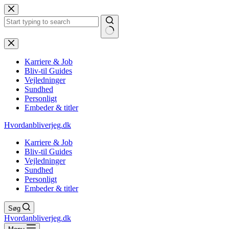
Fortsæt
til
indhold
Ingen
resultater
Karriere & Job
Bliv-til Guides
Vejledninger
Sundhed
Personligt
Embeder & titler
Hvordanbliverjeg.dk
Karriere & Job
Bliv-til Guides
Vejledninger
Sundhed
Personligt
Embeder & titler
Søg
Hvordanbliverjeg.dk