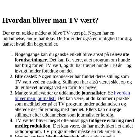
Hvordan bliver man TV vært?
Der er en række måder at blive TV vært på. Nogen har en
uddannelse, andre har ikke. Derfor er der også en mulighed for dig,
uanset hvad din baggrund er.
Nogengange kan du ganske enkelt blive ansat på
relevante
forudsætninger
. Det kan fx. være, at et program om hunde
har brug for en TV vært, og du har trænet hunde i 10 år – og
iøvrigt holder foredrag om det.
Bliv castet
: Nogen mennesker har fundet deres stilling som
TV vært ved en casting. Stillingen har altså været slået op og
du er blevet udvalgt ved en form for prøve.
Mange studieværter er uddannede
journalister
. Se
hvordan
bliver man journalist?
Det kan være, at du kommer i praktik
som medhjælper på et TV program under uddannelsen og
allerede der får erfaring med mediet. Ellers kan du søge
stillinger efter uddannelsen som journalist er færdig.
TV værter bliver meget ofte ansat pga
tidligere erfaring med
medieproduktion
. Det kan være, du har medvirket i et andet
radioprogram, TV program eller måske en reklamefilm.
Mange har læst
Medievidenskab
eller anden medie