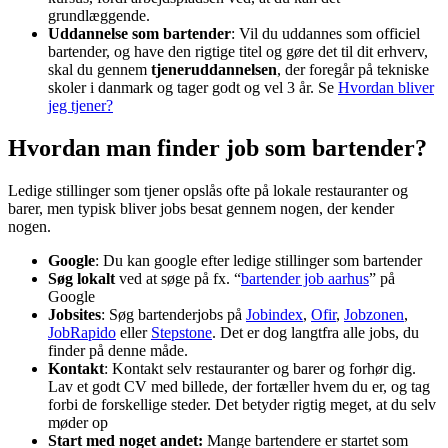
grundlæggende.
Uddannelse som bartender
: Vil du uddannes som officiel
bartender, og have den rigtige titel og gøre det til dit erhverv,
skal du gennem
tjeneruddannelsen
, der foregår på tekniske
skoler i danmark og tager godt og vel 3 år. Se
Hvordan bliver
jeg tjener?
Hvordan man finder job som bartender?
Ledige stillinger som tjener opslås ofte på lokale restauranter og
barer, men typisk bliver jobs besat gennem nogen, der kender
nogen.
Google
: Du kan google efter ledige stillinger som bartender
Søg lokalt
ved at søge på fx. “
bartender job aarhus
” på
Google
Jobsites
: Søg bartenderjobs på
Jobindex
,
Ofir
,
Jobzonen
,
JobRapido
eller
Stepstone
. Det er dog langtfra alle jobs, du
finder på denne måde.
Kontakt
: Kontakt selv restauranter og barer og forhør dig.
Lav et godt CV med billede, der fortæller hvem du er, og tag
forbi de forskellige steder. Det betyder rigtig meget, at du selv
møder op
Start med noget andet:
Mange bartendere er startet som