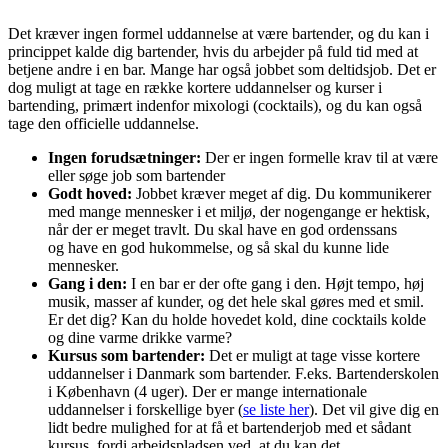
Det kræver ingen formel uddannelse at være bartender, og du kan i
princippet kalde dig bartender, hvis du arbejder på fuld tid med at
betjene andre i en bar. Mange har også jobbet som deltidsjob. Det er
dog muligt at tage en række kortere uddannelser og kurser i
bartending, primært indenfor mixologi (cocktails), og du kan også
tage den officielle uddannelse.
Ingen forudsætninger:
Der er ingen formelle krav til at være
eller søge job som bartender
Godt hoved:
Jobbet kræver meget af dig. Du kommunikerer
med mange mennesker i et miljø, der nogengange er hektisk,
når der er meget travlt. Du skal have en god ordenssans
og have en god hukommelse, og så skal du kunne lide
mennesker.
Gang i den:
I en bar er der ofte gang i den. Højt tempo, høj
musik, masser af kunder, og det hele skal gøres med et smil.
Er det dig? Kan du holde hovedet kold, dine cocktails kolde
og dine varme drikke varme?
Kursus som bartender:
Det er muligt at tage visse kortere
uddannelser i Danmark som bartender. F.eks. Bartenderskolen
i København (4 uger). Der er mange internationale
uddannelser i forskellige byer (
se liste her
). Det vil give dig en
lidt bedre mulighed for at få et bartenderjob med et sådant
kursus, fordi arbejdspladsen ved, at du kan det