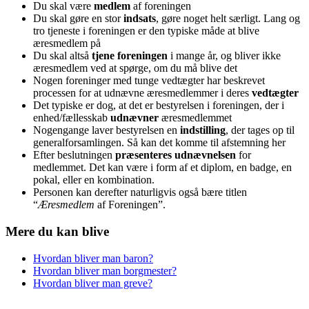
Du skal være
medlem
af foreningen
Du skal gøre en stor
indsats
, gøre noget helt særligt. Lang og
tro tjeneste i foreningen er den typiske måde at blive
æresmedlem på
Du skal altså
tjene foreningen
i mange år, og bliver ikke
æresmedlem ved at spørge, om du må blive det
Nogen foreninger med tunge vedtægter har beskrevet
processen for at udnævne æresmedlemmer i deres
vedtægter
Det typiske er dog, at det er bestyrelsen i foreningen, der i
enhed/fællesskab
udnævner
æresmedlemmet
Nogengange laver bestyrelsen en
indstilling
, der tages op til
generalforsamlingen. Så kan det komme til afstemning her
Efter beslutningen
præsenteres udnævnelsen
for
medlemmet. Det kan være i form af et diplom, en badge, en
pokal, eller en kombination.
Personen kan derefter naturligvis også bære titlen
“
Æresmedlem
af Foreningen”.
Mere du kan blive
Hvordan bliver man baron?
Hvordan bliver man borgmester?
Hvordan bliver man greve?