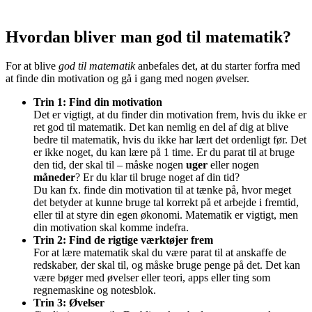
Hvordan bliver man god til matematik?
For at blive
god til matematik
anbefales det, at du starter forfra med
at finde din motivation og gå i gang med nogen øvelser.
Trin 1: Find din motivation
Det er vigtigt, at du finder din motivation frem, hvis du ikke er
ret god til matematik. Det kan nemlig en del af dig at blive
bedre til matematik, hvis du ikke har lært det ordenligt før. Det
er ikke noget, du kan lære på 1 time. Er du parat til at bruge
den tid, der skal til – måske nogen
uger
eller nogen
måneder
? Er du klar til bruge noget af din tid?
Du kan fx. finde din motivation til at tænke på, hvor meget
det betyder at kunne bruge tal korrekt på et arbejde i fremtid,
eller til at styre din egen økonomi. Matematik er vigtigt, men
din motivation skal komme indefra.
Trin 2: Find de rigtige værktøjer frem
For at lære matematik skal du være parat til at anskaffe de
redskaber, der skal til, og måske bruge penge på det. Det kan
være bøger med øvelser eller teori, apps eller ting som
regnemaskine og notesblok.
Trin 3: Øvelser