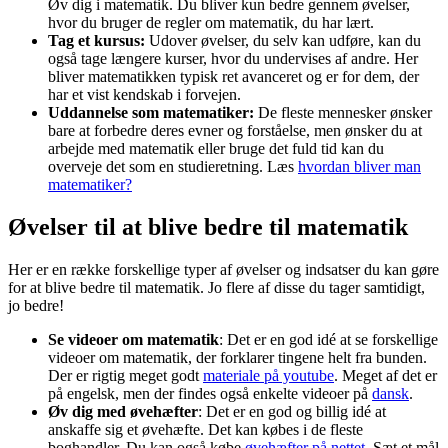
Øv dig i matematik. Du bliver kun bedre gennem øvelser,
hvor du bruger de regler om matematik, du har lært.
Tag et kursus:
Udover øvelser, du selv kan udføre, kan du
også tage længere kurser, hvor du undervises af andre. Her
bliver matematikken typisk ret avanceret og er for dem, der
har et vist kendskab i forvejen.
Uddannelse som matematiker:
De fleste mennesker ønsker
bare at forbedre deres evner og forståelse, men ønsker du at
arbejde med matematik eller bruge det fuld tid kan du
overveje det som en studieretning. Læs
hvordan bliver man
matematiker?
Øvelser til at blive bedre til matematik
Her er en række forskellige typer af øvelser og indsatser du kan gøre
for at blive bedre til matematik. Jo flere af disse du tager samtidigt,
jo bedre!
Se videoer om matematik
: Det er en god idé at se forskellige
videoer om matematik, der forklarer tingene helt fra bunden.
Der er rigtig meget godt
materiale på youtube
. Meget af det er
på engelsk, men der findes også enkelte videoer på
dansk
.
Øv dig med øvehæfter
: Det er en god og billig idé at
anskaffe sig et øvehæfte. Det kan købes i de fleste
boghandler. Du kan også købe
øvehæfter på nettet
. Sæt et mål