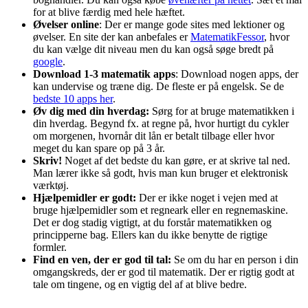
for at blive færdig med hele hæftet.
Øvelser online
: Der er mange gode sites med lektioner og
øvelser. En site der kan anbefales er
MatematikFessor
, hvor
du kan vælge dit niveau men du kan også søge bredt på
google
.
Download 1-3 matematik apps
: Download nogen apps, der
kan undervise og træne dig. De fleste er på engelsk. Se de
bedste 10 apps her
.
Øv dig med din hverdag:
Sørg for at bruge matematikken i
din hverdag. Begynd fx. at regne på, hvor hurtigt du cykler
om morgenen, hvornår dit lån er betalt tilbage eller hvor
meget du kan spare op på 3 år.
Skriv!
Noget af det bedste du kan gøre, er at skrive tal ned.
Man lærer ikke så godt, hvis man kun bruger et elektronisk
værktøj.
Hjælpemidler er godt:
Der er ikke noget i vejen med at
bruge hjælpemidler som et regneark eller en regnemaskine.
Det er dog stadig vigtigt, at du forstår matematikken og
principperne bag. Ellers kan du ikke benytte de rigtige
formler.
Find en ven, der er god til tal:
Se om du har en person i din
omgangskreds, der er god til matematik. Der er rigtig godt at
tale om tingene, og en vigtig del af at blive bedre.