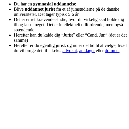
Du har en
gymnasial uddannelse
Blive
uddannet jurist
fra et af jurastudierne på de danske
universiteter. Det tager typisk 5-6 år
Det er er ret krævende studie, hvor du virkelig skal holde dig
til og læse meget. Det er intellektuelt udfordrende, men også
spændende
Herefter kan du kalde dig “Jurist” eller “Cand. Jur.” (det er det
samme)
Herefter er du egentlig jurist, og nu er det tid til at vælge, hvad
du vil bruge det til – f.eks.
advokat
,
anklager
eller
dommer
.