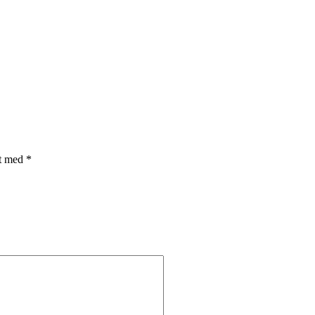
et med
*