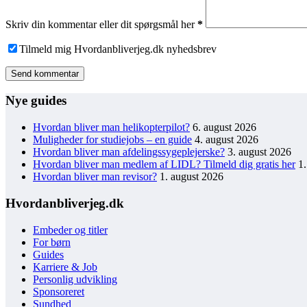
Skriv din kommentar eller dit spørgsmål her
*
Tilmeld mig Hvordanbliverjeg.dk nyhedsbrev
Send kommentar
Nye guides
Hvordan bliver man helikopterpilot?
6. august 2026
Muligheder for studiejobs – en guide
4. august 2026
Hvordan bliver man afdelingssygeplejerske?
3. august 2026
Hvordan bliver man medlem af LIDL? Tilmeld dig gratis her
1
Hvordan bliver man revisor?
1. august 2026
Hvordanbliverjeg.dk
Embeder og titler
For børn
Guides
Karriere & Job
Personlig udvikling
Sponsoreret
Sundhed