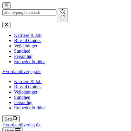
Fortsæt
til
indhold
Ingen
resultater
Karriere & Job
Bliv-til Guides
Vejledninger
Sundhed
Personligt
Embeder & titler
Hvordanbliverjeg.dk
Karriere & Job
Bliv-til Guides
Vejledninger
Sundhed
Personligt
Embeder & titler
Søg
Hvordanbliverjeg.dk